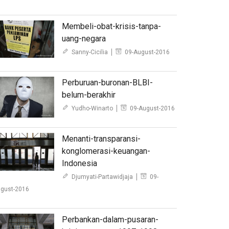
Membeli-obat-krisis-tanpa-
uang-negara
Sanny-Cicilia
09-August-2016
Perburuan-buronan-BLBI-
belum-berakhir
Yudho-Winarto
09-August-2016
Menanti-transparansi-
konglomerasi-keuangan-
Indonesia
Djumyati-Partawidjaja
09-
gust-2016
Perbankan-dalam-pusaran-