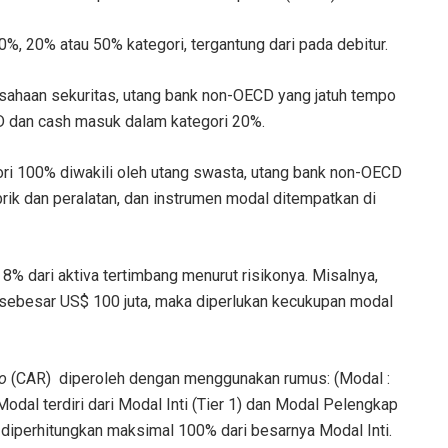
0%, 20% atau 50% kategori, tergantung dari pada debitur.
ahaan sekuritas, utang bank non-OECD yang jatuh tempo
CD dan cash masuk dalam kategori 20%.
ori 100% diwakili oleh utang swasta, utang bank non-OECD
pabrik dan peralatan, dan instrumen modal ditempatkan di
8% dari aktiva tertimbang menurut risikonya. Misalnya,
o sebesar US$ 100 juta, maka diperlukan kecukupan modal
o
(CAR) diperoleh dengan menggunakan rumus: (Modal :
odal terdiri dari Modal Inti (Tier 1) dan Modal Pelengkap
 diperhitungkan maksimal 100% dari besarnya Modal Inti.