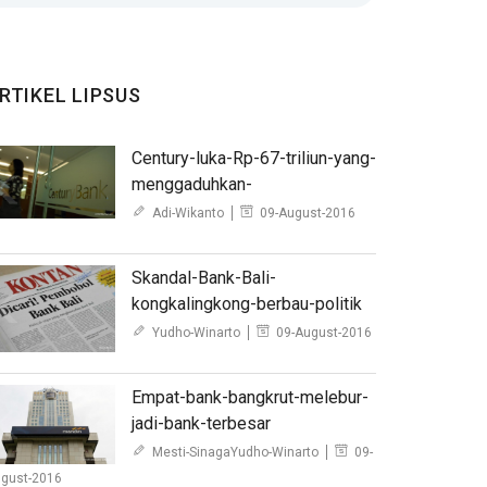
RTIKEL LIPSUS
Century-luka-Rp-67-triliun-yang-
menggaduhkan-
Adi-Wikanto
09-August-2016
Skandal-Bank-Bali-
kongkalingkong-berbau-politik
Yudho-Winarto
09-August-2016
Empat-bank-bangkrut-melebur-
jadi-bank-terbesar
Mesti-SinagaYudho-Winarto
09-
gust-2016