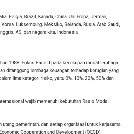
alia, Belgia, Brazil, Kanada, China, Uni Eropa, Jerman,
itu Korea, Luksemburg, Meksiko, Belanda, Rusia, Arab Saudi,
Inggris, AS, dan negara kita, Indonesia.
tahun 1988. Fokus Basel I pada kecukupan modal lembaga
kan ditanggung lembaga keuangan terhadap kerugian yang
dalam lima kategori risiko, yaitu 0%, 10%, 20%, 50% dan
internasional wajib memenuhi kebutuhan Rasio Modal
dan utang pemerintah, dan setiap organisasi untuk kerjasama
 Economic Cooperation and Development (OECD).