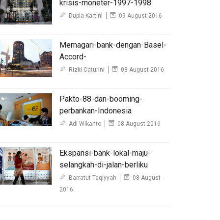
krisis-moneter-1997-1998
Dupla-Kartini
09-August-2016
Memagari-bank-dengan-Basel-
Accord-
Rizki-Caturini
08-August-2016
Pakto-88-dan-booming-
perbankan-Indonesia
Adi-Wikanto
08-August-2016
Ekspansi-bank-lokal-maju-
selangkah-di-jalan-berliku
Barratut-Taqiyyah
08-August-
2016