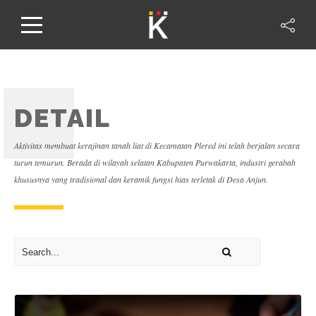
DETAIL
Aktivitas membuat kerajinan tanah liat di Kecamatan Plered ini telah berjalan secara
turun temurun. Berada di wilayah selatan Kabupaten Purwakarta, industri gerabah
khususnya yang tradisional dan keramik fungsi hias terletak di Desa Anjun.